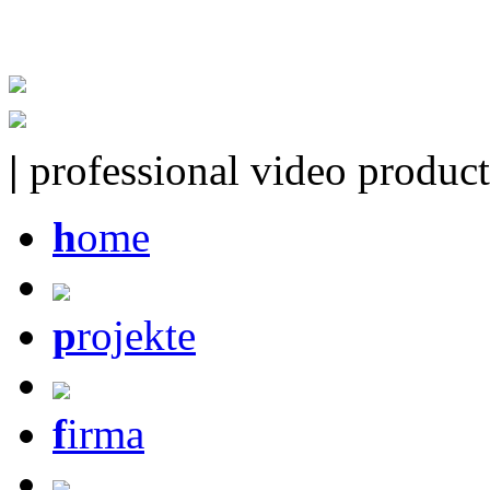
|
professional video product
h
ome
p
rojekte
f
irma