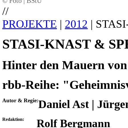
© Foto | BStU
//
PROJEKTE
|
2012
| STAS
STASI-KNAST & S
Hinter den Mauern vo
rbb-Reihe: "Geheimnisv
Autor & Regie:
Daniel Ast | Jürge
Redaktion:
Rolf Bergmann