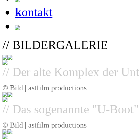
k
ontakt
// BILDERGALERIE
// Der alte Komplex der Unt
© Bild | astfilm productions
// Das sogenannte "U-Boot",
© Bild | astfilm productions