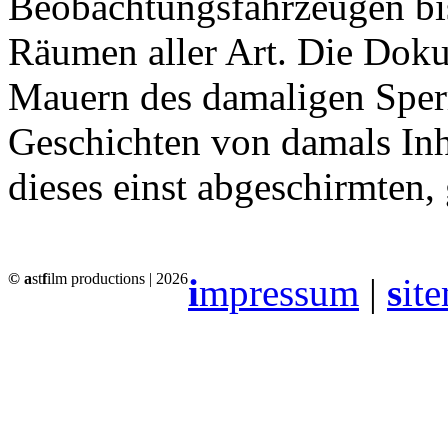
Beobachtungsfahrzeugen bi
Räumen aller Art. Die Doku
Mauern des damaligen Sperr
Geschichten von damals Inha
dieses einst abgeschirmten,
© a
st
f
ilm productions | 2026
i
mpressum
|
s
it